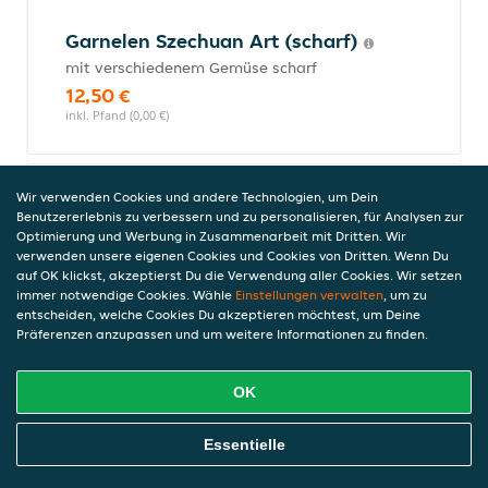
Garnelen Szechuan Art (scharf)
mit verschiedenem Gemüse scharf
12,50 €
inkl. Pfand (0,00 €)
Wir verwenden Cookies und andere Technologien, um Dein
Gebackene Garnelen
Benutzererlebnis zu verbessern und zu personalisieren, für Analysen zur
mit Gemüse und Süß-Sauer-Sauce
Optimierung und Werbung in Zusammenarbeit mit Dritten. Wir
verwenden unsere eigenen Cookies und Cookies von Dritten. Wenn Du
12,50 €
auf OK klickst, akzeptierst Du die Verwendung aller Cookies. Wir setzen
inkl. Pfand (0,00 €)
immer notwendige Cookies. Wähle
Einstellungen verwalten
, um zu
entscheiden, welche Cookies Du akzeptieren möchtest, um Deine
Präferenzen anzupassen und um weitere Informationen zu finden.
Garnelen Bombay
OK
Mit Curry und Gemüse (scharf)
12,50 €
Online Essen Bestellen
Essentielle
inkl. Pfand (0,00 €)